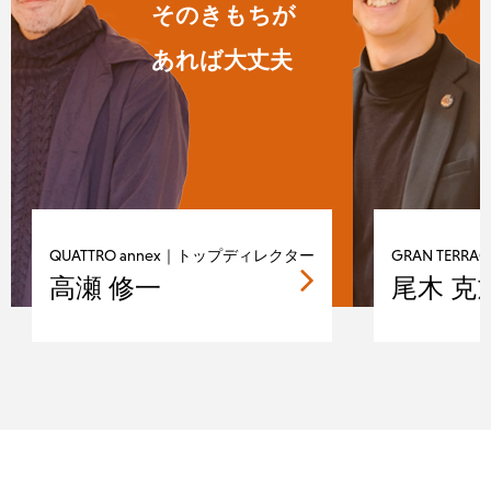
そのきもちが
あれば大丈夫
QUATTRO annex｜トップディレクター
GRAN TER
高瀬 修一
尾木 克