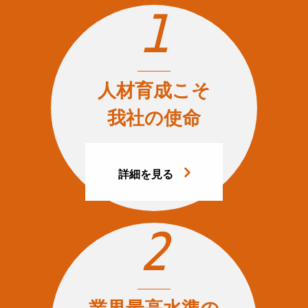
1
人材育成こそ
我社の使命
詳細を見る
2