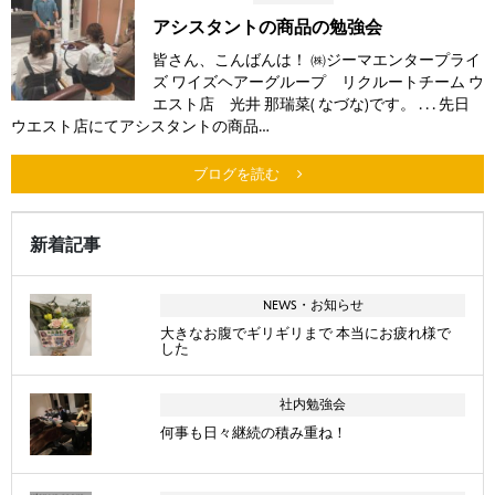
アシスタントの商品の勉強会
皆さん、こんばんは！ ㈱ジーマエンタープライ
ズ ワイズヘアーグループ リクルートチーム ウ
エスト店 光井 那瑞菜( なづな)です。 . . . 先日
ウエスト店にてアシスタントの商品…
ブログを読む
新着記事
NEWS・お知らせ
大きなお腹でギリギリまで 本当にお疲れ様で
した
社内勉強会
何事も日々継続の積み重ね！