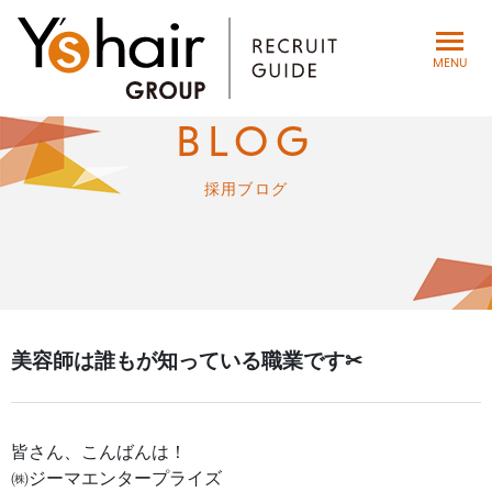
toggle
MENU
navigat
BLOG
採用ブログ
美容師は誰もが知っている職業です✂︎
皆さん、こんばんは！
㈱ジーマエンタープライズ